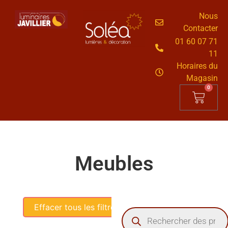
Nous
Contacter
01 60 07 71
11
Horaires du
Magasin
0
Meubles
Effacer tous les filtres