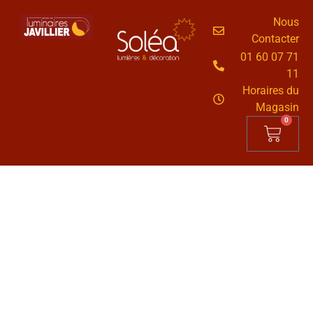
Nous
Contacter
01 60 07 71
11
Horaires du
Magasin
0