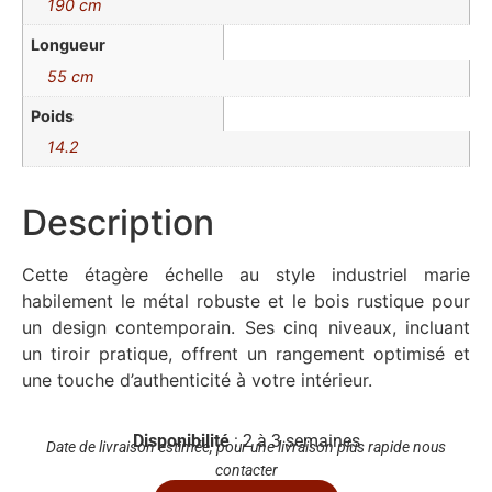
190 cm
Longueur
55 cm
Poids
14.2
Description
Cette étagère échelle au style industriel marie
habilement le métal robuste et le bois rustique pour
un design contemporain. Ses cinq niveaux, incluant
un tiroir pratique, offrent un rangement optimisé et
une touche d’authenticité à votre intérieur.
Disponibilité
: 2 à 3 semaines
Date de livraison estimée, pour une livraison plus rapide nous
contacter