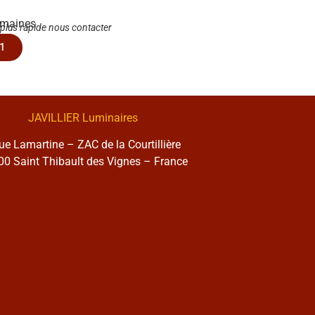
emaines
 plus rapide nous contacter
1
JAVILLIER Luminaires
rue Lamartine – ZAC de la Courtillière
0 Saint Thibault des Vignes – France