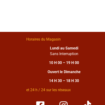
Horaires du Magasin
Lundi au Samedi
Sans Interruption
10 H 00 – 19 H 00
Ouvert le Dimanche
14 H 30 – 18 H 30
et 24 h / 24 sur les réseaux