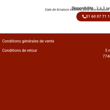
Disponibilité
: 2 à 3 s
Date de livraison estimée, pour une livraison
01 60 07 71 1
Conditions générales de vente
Conditions de retour
5 
7740