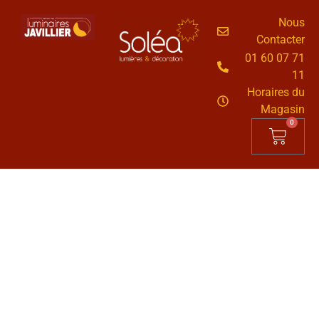
Nous
Contacter
01 60 07 71
11
Horaires du
Magasin
0