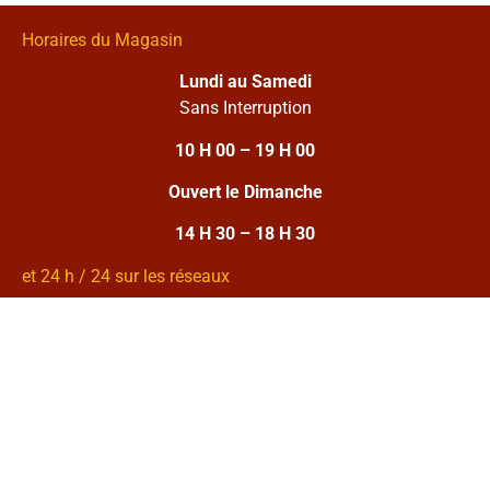
Horaires du Magasin
Lundi au Samedi
Sans Interruption
10 H 00 – 19 H 00
Ouvert le Dimanche
14 H 30 – 18 H 30
et 24 h / 24 sur les réseaux
Conditions générales de vente
Conditions de retour