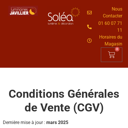
Nous
Contacter
01 60 07 71
11
Horaires du
Magasin
0
Conditions Générales
de Vente (CGV)
Dernière mise à jour :
mars 2025