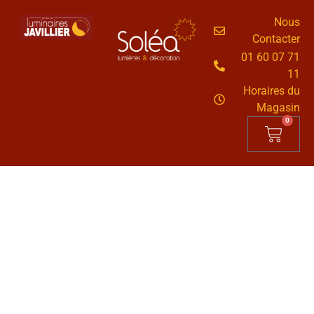
Nous
Contacter
01 60 07 71
11
Horaires du
Magasin
0