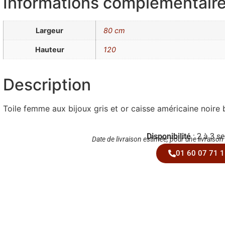
Informations complémentair
Largeur
80 cm
Hauteur
120
Description
Toile femme aux bijoux gris et or caisse américaine noire
Disponibilité
: 2 à 3 s
Date de livraison estimée, pour une livraison
01 60 07 71 1