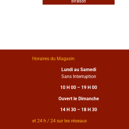
livraison
Horaires du Magasin
Lundi au Samedi
Sans Interruption
10 H 00 – 19 H 00
Ouvert le Dimanche
14 H 30 – 18 H 30
et 24 h / 24 sur les réseaux