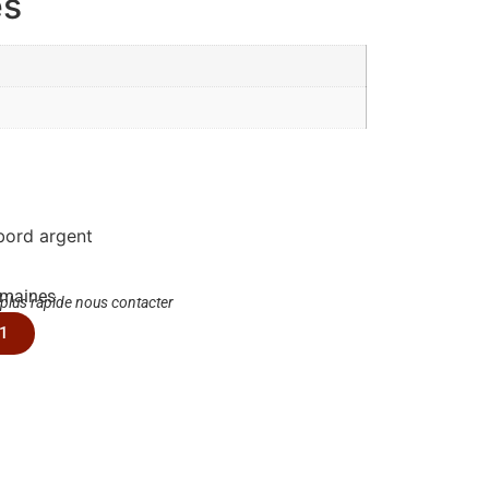
es
 bord argent
emaines
 plus rapide nous contacter
1