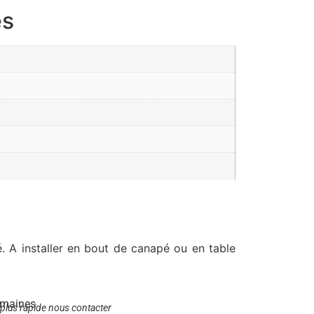
es
. A installer en bout de canapé ou en table
emaines
 plus rapide nous contacter