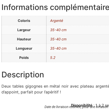
Informations complémentair
Coloris
Argenté
Largeur
35-40 cm
Hauteur
35-40 cm
Longueur
35-40 cm
Poids
5.2
Description
Deux tables gigognes en métal noir avec plateau argenté
d’appoint, parfait pour l’apéritif !
Disponibilité
: 1 à 2 s
Date de livraison estimée, pour une livraison