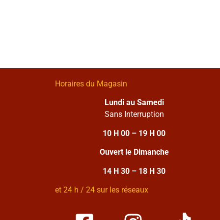
Horaires du Magasin
Lundi au Samedi
Sans Interruption
10 H 00 – 19 H 00
Ouvert le Dimanche
14 H 30 – 18 H 30
et 24 h / 24 sur les réseaux