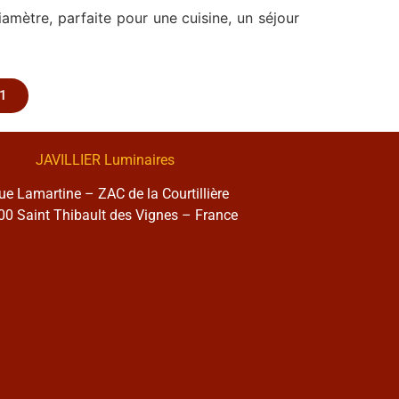
iamètre, parfaite pour une cuisine, un séjour
1
JAVILLIER Luminaires
rue Lamartine – ZAC de la Courtillière
0 Saint Thibault des Vignes – France