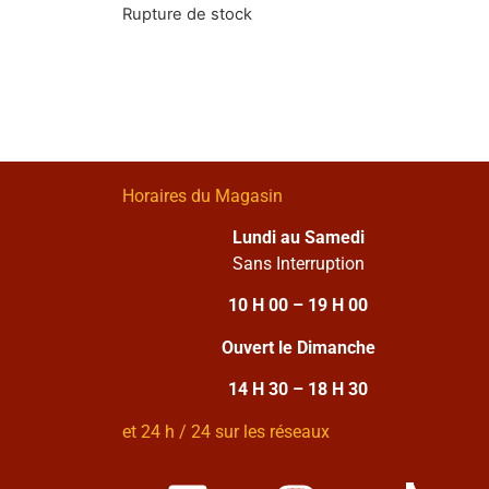
Rupture de stock
Horaires du Magasin
Lundi au Samedi
Sans Interruption
10 H 00 – 19 H 00
Ouvert le Dimanche
14 H 30 – 18 H 30
et 24 h / 24 sur les réseaux