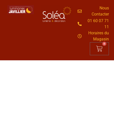
Nous
Contacter
01 60 07 71
11
Horaires du
Magasin
0