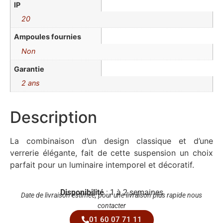
IP
20
Ampoules fournies
Non
Garantie
2 ans
Description
La combinaison d’un design classique et d’une
verrerie élégante, fait de cette suspension un choix
parfait pour un luminaire intemporel et décoratif.
Disponibilité
: 1 à 2 semaines
Date de livraison estimée, pour une livraison plus rapide nous
contacter
01 60 07 71 11