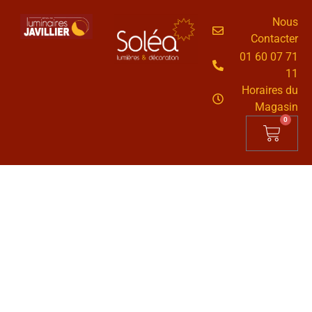
Nous
Contacter
01 60 07 71
11
Horaires du
Magasin
0