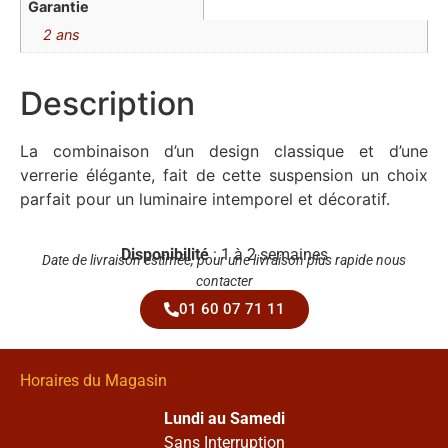
Garantie
2 ans
Description
La combinaison d’un design classique et d’une
verrerie élégante, fait de cette suspension un choix
parfait pour un luminaire intemporel et décoratif.
Disponibilité
: 1 à 2 semaines
Date de livraison estimée, pour une livraison plus rapide nous
contacter
01 60 07 71 11
Horaires du Magasin
Lundi au Samedi
Sans Interruption