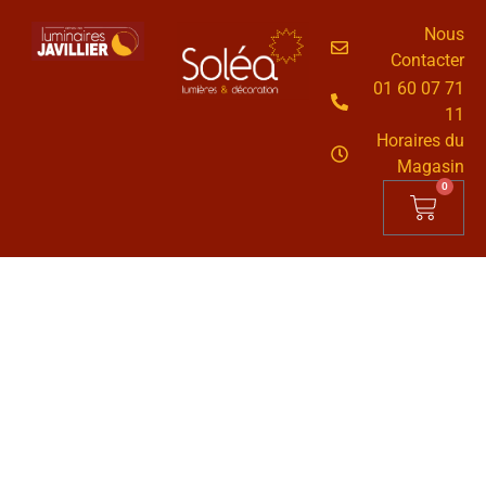
Nous
Contacter
01 60 07 71
11
Horaires du
Magasin
0