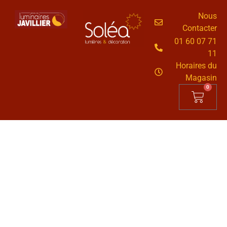
Nous
Contacter
01 60 07 71
11
Horaires du
Magasin
0