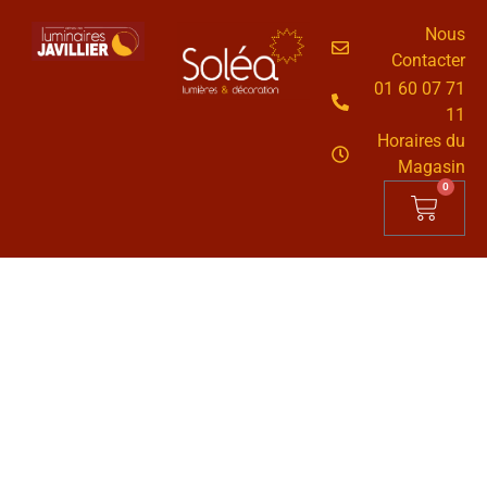
Nous
Contacter
01 60 07 71
11
Horaires du
Magasin
0