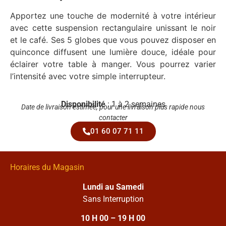
Apportez une touche de modernité à votre intérieur
avec cette suspension rectangulaire unissant le noir
et le café. Ses 5 globes que vous pouvez disposer en
quinconce diffusent une lumière douce, idéale pour
éclairer votre table à manger. Vous pourrez varier
l’intensité avec votre simple interrupteur.
Disponibilité
: 1 à 2 semaines
Date de livraison estimée, pour une livraison plus rapide nous
contacter
01 60 07 71 11
Horaires du Magasin
Lundi au Samedi
Sans Interruption
10 H 00 – 19 H 00