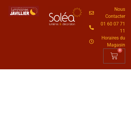
Nous
Contacter
01 60 07 71
11
Horaires du
Magasin
0