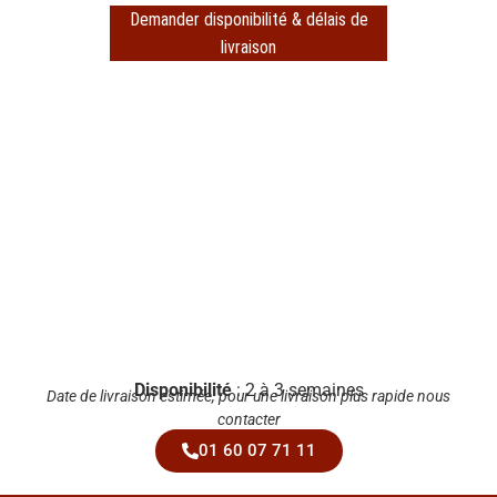
Demander disponibilité & délais de
livraison
Disponibilité
: 2 à 3 semaines
Date de livraison estimée, pour une livraison plus rapide nous
contacter
01 60 07 71 11