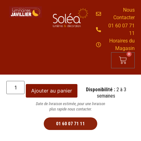
Nous
Contacter
01 60 07 71
11
Horaires du
Magasin
0
Disponibilité :
2 à 3
Ajouter au panier
semaines
Date de livraison estimée, pour une livraison
plus rapide nous contacter.
01 60 07 71 11