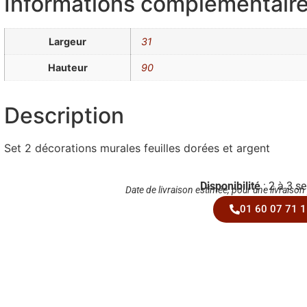
Informations complémentair
Largeur
31
Hauteur
90
Description
Set 2 décorations murales feuilles dorées et argent
Disponibilité
: 2 à 3 s
Date de livraison estimée, pour une livraison
01 60 07 71 1