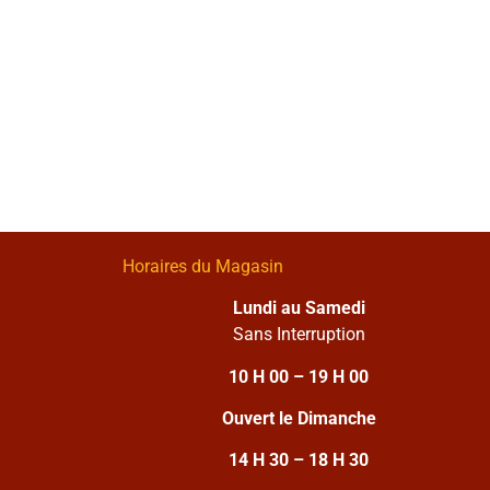
Horaires du Magasin
Lundi au Samedi
Sans Interruption
10 H 00 – 19 H 00
Ouvert le Dimanche
14 H 30 – 18 H 30