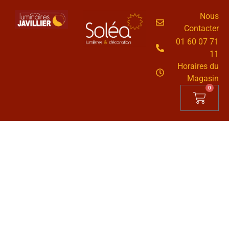
Nous
Contacter
01 60 07 71
11
Horaires du
Magasin
0