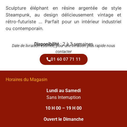
Sculpture éléphant en résine argentée de style
Steampunk, au design délicieusement vintage et
rétro-futuriste … Parfait pour un intérieur industriel
ou contemporain.
Disponibilité
: 2 à 3 semaines
Date de livraison estimée, pour une livraison plus rapide nous
contacter
01 60 07 71 11
Horaires du Magasin
Lundi au Samedi
Sans Interruption
10 H 00 – 19 H 00
Ouvert le Dimanche