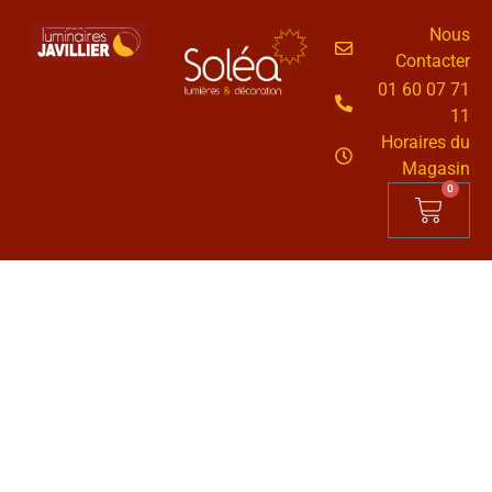
Nous
Contacter
01 60 07 71
11
Horaires du
Magasin
0