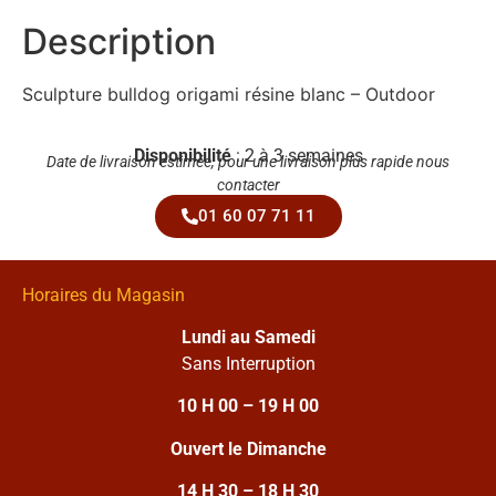
Description
Sculpture bulldog origami résine blanc – Outdoor
Disponibilité
: 2 à 3 semaines
Date de livraison estimée, pour une livraison plus rapide nous
contacter
01 60 07 71 11
Horaires du Magasin
Lundi au Samedi
Sans Interruption
10 H 00 – 19 H 00
Ouvert le Dimanche
14 H 30 – 18 H 30