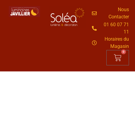
Nous
Contacter
01 60 07 71
11
Horaires du
Magasin
0