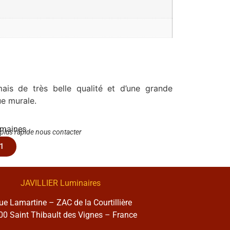
ais de très belle qualité et d’une grande
ue murale.
emaines
 plus rapide nous contacter
1
JAVILLIER Luminaires
rue Lamartine – ZAC de la Courtillière
0 Saint Thibault des Vignes – France