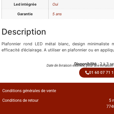
Led intégrée
Oui
Garantie
5 ans
Description
Plafonnier rond LED métal blanc, design minimaliste m
efficacité d’éclairage. A utiliser en plafonnier ou en appliq
Disponibilité
: 2 à 3 s
Date de livraison estimée, pour une livraison
01 60 07 71 1
Conditions générales de vente
Conditions de retour
5 
7740