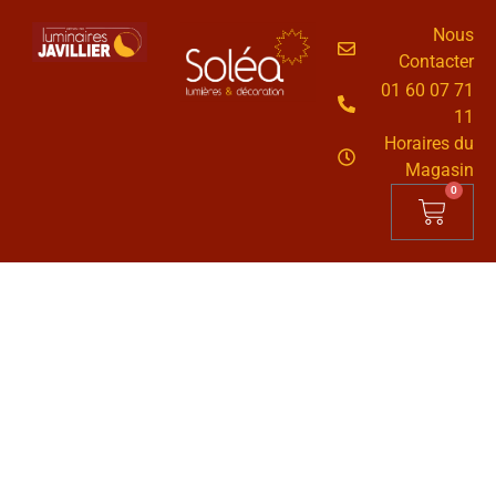
Nous
Contacter
01 60 07 71
11
Horaires du
Magasin
0