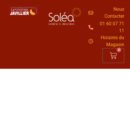
Nous
Contacter
01 60 07 71
11
Horaires du
Magasin
0