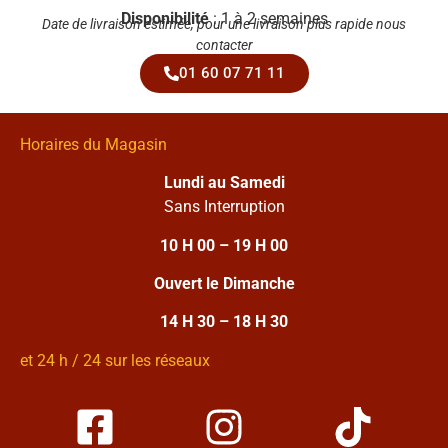
Disponibilité
: 1 à 2 semaines
Date de livraison estimée, pour une livraison plus rapide nous
contacter
01 60 07 71 11
Horaires du Magasin
Lundi au Samedi
Sans Interruption
10 H 00 – 19 H 00
Ouvert le Dimanche
14 H 30 – 18 H 30
et 24 h / 24 sur les réseaux