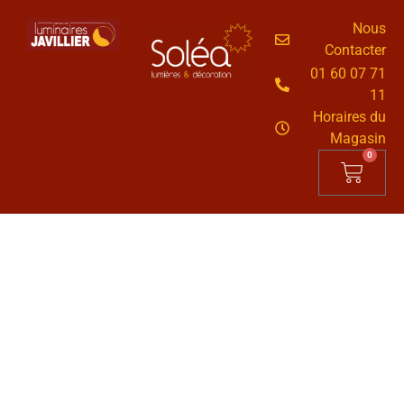
Nous
Contacter
01 60 07 71
11
Horaires du
Magasin
0