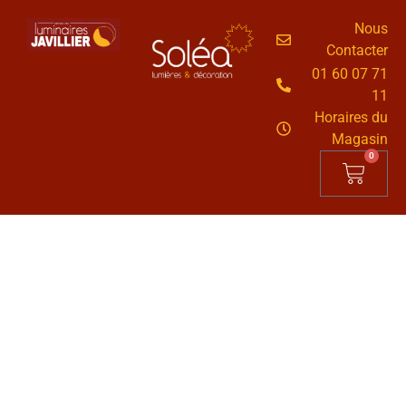
Nous
Contacter
01 60 07 71
11
Horaires du
Magasin
0