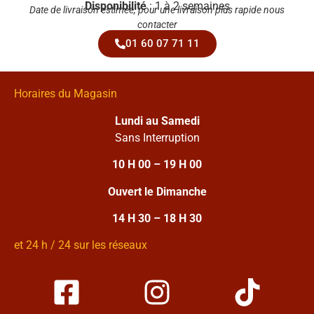
Disponibilité
: 1 à 2 semaines
Date de livraison estimée, pour une livraison plus rapide nous
contacter
01 60 07 71 11
Horaires du Magasin
Lundi au Samedi
Sans Interruption
10 H 00 – 19 H 00
Ouvert le Dimanche
14 H 30 – 18 H 30
et 24 h / 24 sur les réseaux