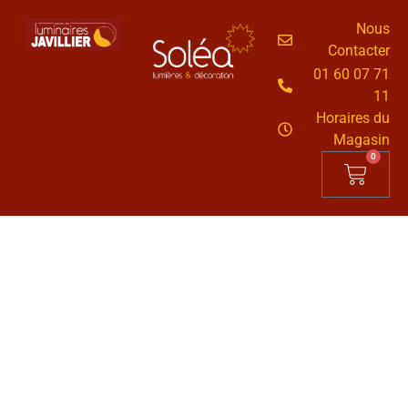
Nous
Contacter
01 60 07 71
11
Horaires du
Magasin
0