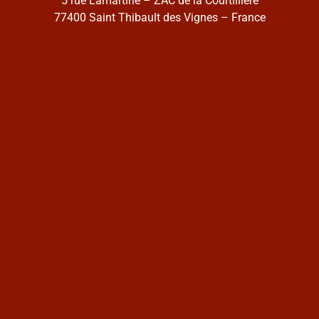
5 rue Lamartine – ZAC de la Courtillière
77400 Saint Thibault des Vignes – France