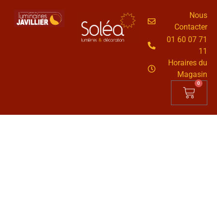
Nous
Contacter
01 60 07 71
11
Horaires du
Magasin
0