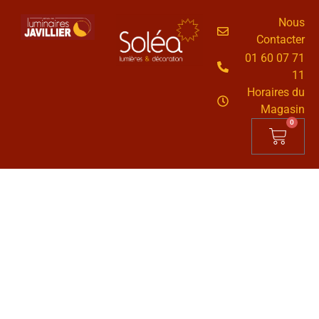
Nous
Contacter
01 60 07 71
11
Horaires du
Magasin
0