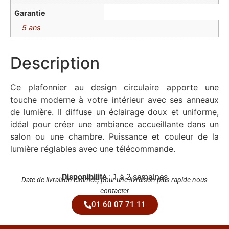
Garantie
5 ans
Description
Ce plafonnier au design circulaire apporte une
touche moderne à votre intérieur avec ses anneaux
de lumière. Il diffuse un éclairage doux et uniforme,
idéal pour créer une ambiance accueillante dans un
salon ou une chambre. Puissance et couleur de la
lumière réglables avec une télécommande.
Disponibilité
: 1 à 2 semaines
Date de livraison estimée, pour une livraison plus rapide nous
contacter
01 60 07 71 11