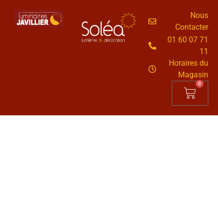
Nous
Contacter
01 60 07 71
11
Horaires du
Magasin
0