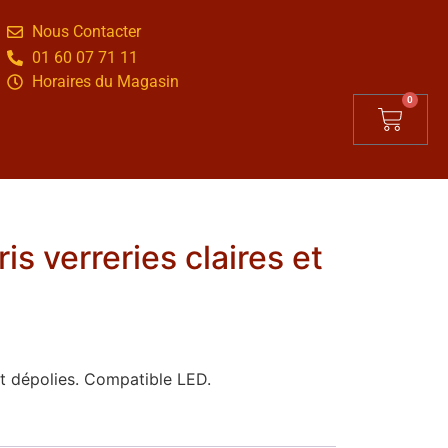
Nous Contacter
01 60 07 71 11
Horaires du Magasin
0
is verreries claires et
 et dépolies. Compatible LED.