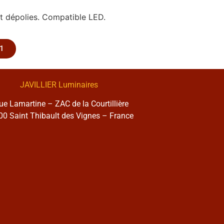
 et dépolies. Compatible LED.
1
JAVILLIER Luminaires
rue Lamartine – ZAC de la Courtillière
0 Saint Thibault des Vignes – France