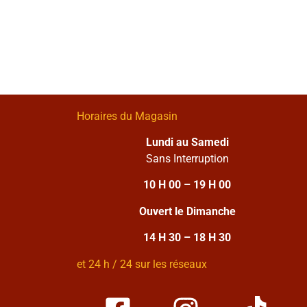
Horaires du Magasin
Lundi au Samedi
Sans Interruption
10 H 00 – 19 H 00
Ouvert le Dimanche
14 H 30 – 18 H 30
et 24 h / 24 sur les réseaux