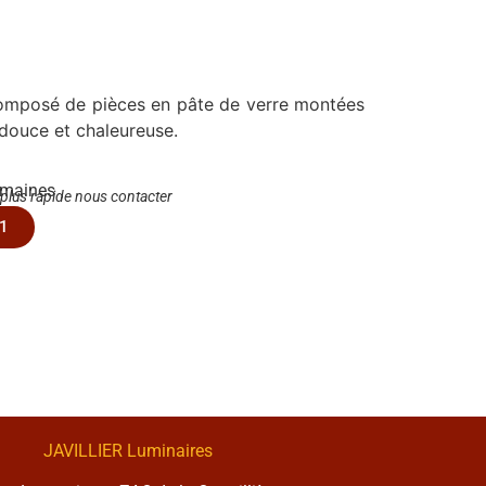
composé de pièces en pâte de verre montées
 douce et chaleureuse.
emaines
 plus rapide nous contacter
1
JAVILLIER Luminaires