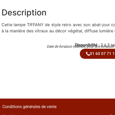
Description
Cette lampe TIFFANY de style retro avec son abat-jour 
à la manière des vitraux au décor végétal, diffuse lumière
Disponibilité
: 2 à 3 s
Date de livraison estimée, pour une livraison
01 60 07 71 1
Conditions générales de vente