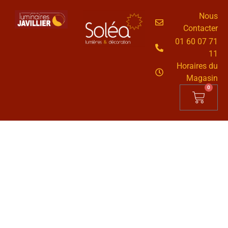
Nous
Contacter
01 60 07 71
11
Horaires du
Magasin
0