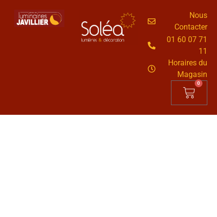
Nous
Contacter
01 60 07 71
11
Horaires du
Magasin
0