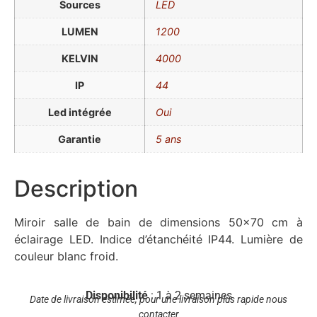
Sources
LED
LUMEN
1200
KELVIN
4000
IP
44
Led intégrée
Oui
Garantie
5 ans
Description
Miroir salle de bain de dimensions 50×70 cm à
éclairage LED. Indice d’étanchéité IP44. Lumière de
couleur blanc froid.
Disponibilité
: 1 à 2 semaines
Date de livraison estimée, pour une livraison plus rapide nous
contacter