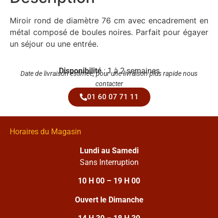
Miroir rond de diamètre 76 cm avec encadrement en
métal composé de boules noires. Parfait pour égayer
un séjour ou une entrée.
Disponibilité
: 1 à 2 semaines
Date de livraison estimée, pour une livraison plus rapide nous
contacter
01 60 07 71 11
Horaires du Magasin
Lundi au Samedi
Sans Interruption
10 H 00 – 19 H 00
Ouvert le Dimanche