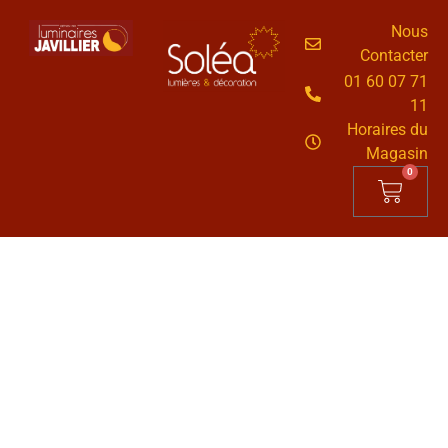
Nous
Contacter
01 60 07 71
11
Horaires du
Magasin
0