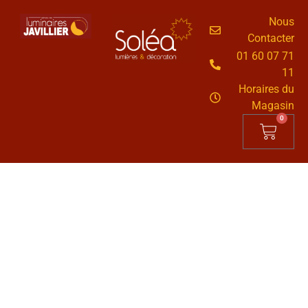
Nous
Contacter
01 60 07 71
11
Horaires du
Magasin
0