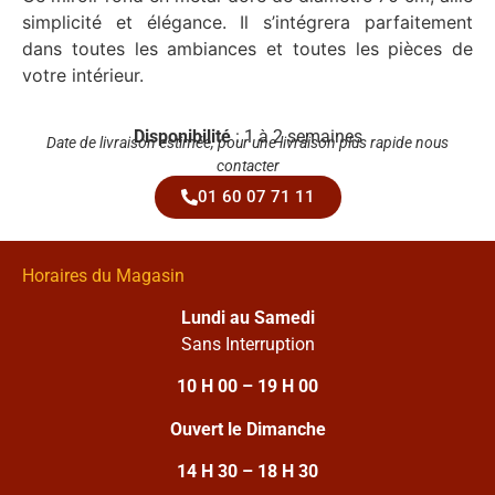
simplicité et élégance. Il s’intégrera parfaitement
dans toutes les ambiances et toutes les pièces de
votre intérieur.
Disponibilité
: 1 à 2 semaines
Date de livraison estimée, pour une livraison plus rapide nous
contacter
01 60 07 71 11
Horaires du Magasin
Lundi au Samedi
Sans Interruption
10 H 00 – 19 H 00
Ouvert le Dimanche
14 H 30 – 18 H 30