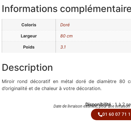
Informations complémentair
Coloris
Doré
Largeur
80 cm
Poids
3.1
Description
Miroir rond décoratif en métal doré de diamètre 80 
d’originalité et de chaleur à votre décoration.
Disponibilité
: 1 à 2 s
Date de livraison estimée, pour une livraison
01 60 07 71 1