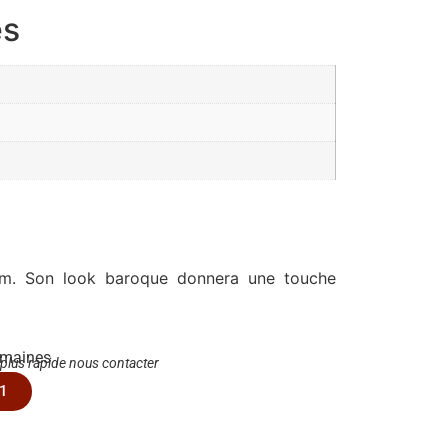
es
cm. Son look baroque donnera une touche
emaines
 plus rapide nous contacter
1