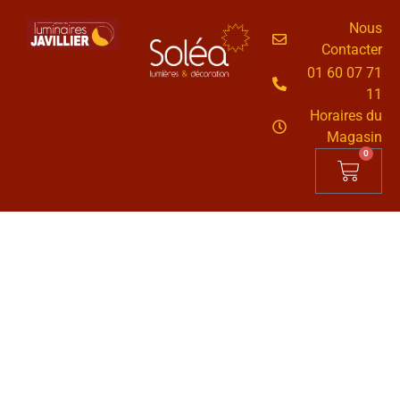
Nous
Contacter
01 60 07 71
11
Horaires du
Magasin
0