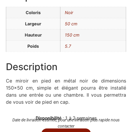
Coloris
Noir
Largeur
50 cm
Hauteur
150 cm
Poids
5.7
Description
Ce miroir en pied en métal noir de dimensions
150×50 cm, simple et élégant pourra être installé
dans une entrée ou une chambre. Il vous permettra
de vous voir de pied en cap.
Disponibilité
: 1 à 2 semaines
Date de livraison estimée, pour une livraison plus rapide nous
contacter