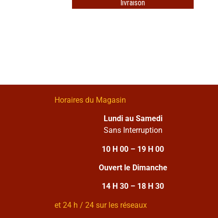
livraison
Horaires du Magasin
Lundi au Samedi
Sans Interruption
10 H 00 – 19 H 00
Ouvert le Dimanche
14 H 30 – 18 H 30
et 24 h / 24 sur les réseaux