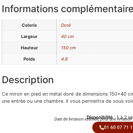
Informations complémentair
Coloris
Doré
Largeur
40 cm
Hauteur
150 cm
Poids
4.8
Description
Ce miroir en pied en métal doré de dimensions 150×40 cm,
une entrée ou une chambre. Il vous permettra de vous voir
Disponibilité
: 1 à 2 s
Date de livraison estimée, pour une livraison
01 60 07 71 1