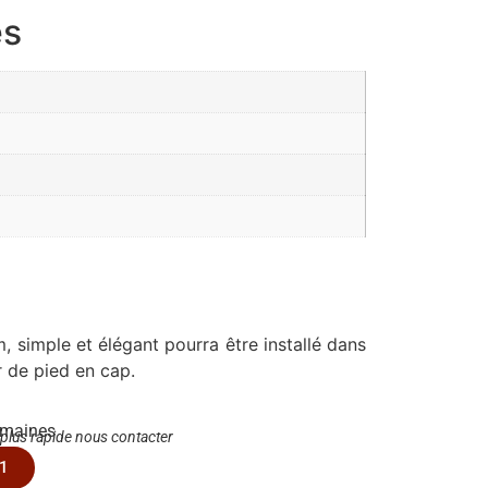
es
 simple et élégant pourra être installé dans
 de pied en cap.
emaines
 plus rapide nous contacter
1