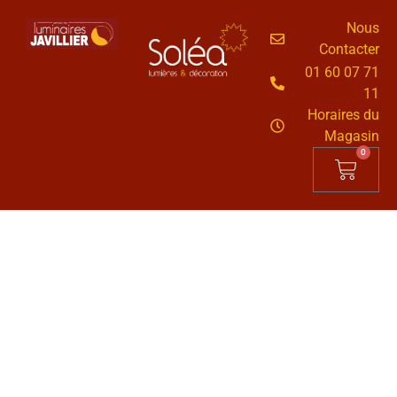
Nous
Contacter
01 60 07 71
11
Horaires du
Magasin
0