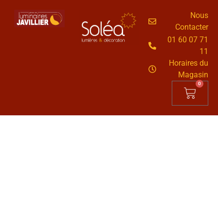
Nous
Contacter
01 60 07 71
11
Horaires du
Magasin
0