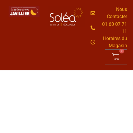
Nous
Contacter
01 60 07 71
11
Horaires du
Magasin
0