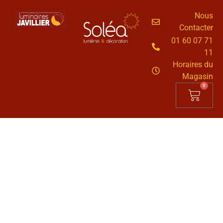
Nous
Contacter
01 60 07 71
11
Horaires du
Magasin
0