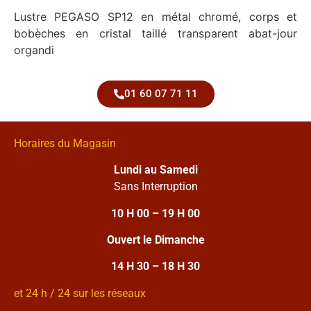
Lustre PEGASO SP12 en métal chromé, corps et
bobèches en cristal taillé transparent abat-jour
organdi
01 60 07 71 11
Horaires du Magasin
Lundi au Samedi
Sans Interruption
10 H 00 – 19 H 00
Ouvert le Dimanche
14 H 30 – 18 H 30
et 24 h / 24 sur les réseaux