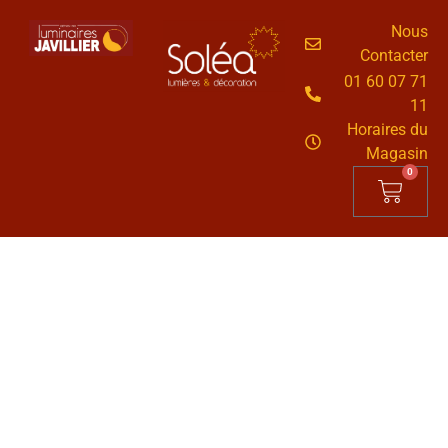
Nous
Contacter
01 60 07 71
11
Horaires du
Magasin
0