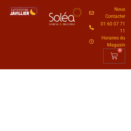
Nous
Contacter
01 60 07 71
11
Horaires du
Magasin
0