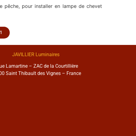
e pêche, pour installer en lampe de chevet
1
JAVILLIER Luminaires
rue Lamartine – ZAC de la Courtillière
0 Saint Thibault des Vignes – France