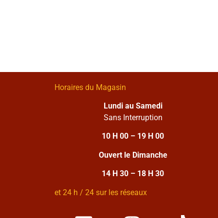
Horaires du Magasin
Lundi au Samedi
Sans Interruption
10 H 00 – 19 H 00
Ouvert le Dimanche
14 H 30 – 18 H 30
et 24 h / 24 sur les réseaux