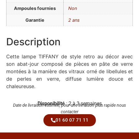
Ampoules fournies
Non
Garantie
2 ans
Description
Cette lampe TIFFANY de style retro au décor avec
son abat-jour composé de pièces en pâte de verre
montées à la manière des vitraux orné de libellules et
de perles en verre, diffuse lumière douce et
chaleureuse.
Disponibilité
: 2 à 3 semaines
Date de livraison estimée, pour une livraison plus rapide nous
contacter
01 60 07 71 11