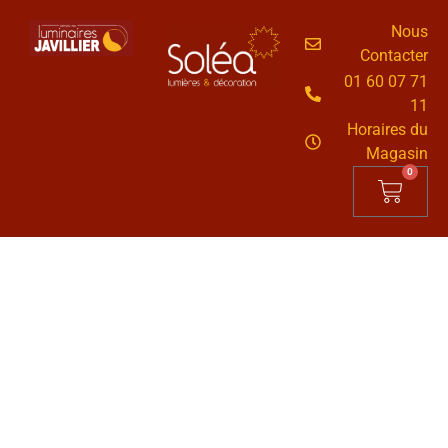
Nous
Contacter
01 60 07 71
11
Horaires du
Magasin
0