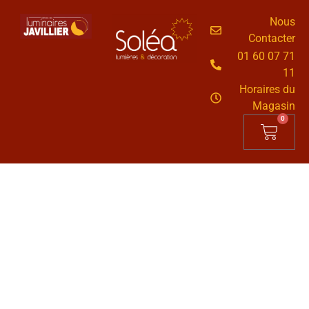
Nous
Contacter
01 60 07 71
11
Horaires du
Magasin
0