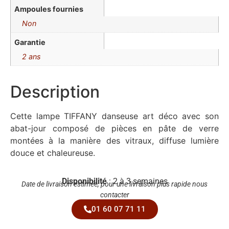
Ampoules fournies
Non
Garantie
2 ans
Description
Cette lampe TIFFANY danseuse art déco avec son
abat-jour composé de pièces en pâte de verre
montées à la manière des vitraux, diffuse lumière
douce et chaleureuse.
Disponibilité
: 2 à 3 semaines
Date de livraison estimée, pour une livraison plus rapide nous
contacter
01 60 07 71 11