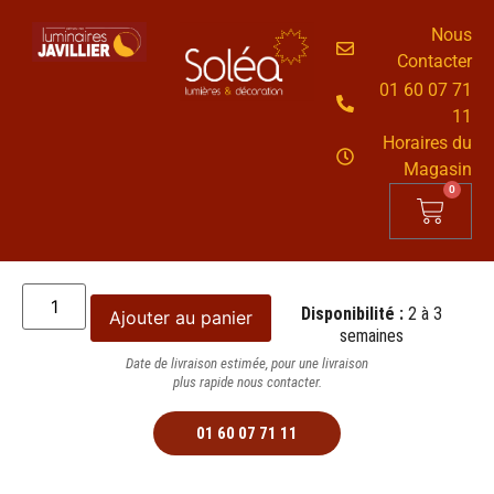
Nous
Contacter
01 60 07 71
11
Horaires du
Magasin
0
Disponibilité :
2 à 3
Ajouter au panier
semaines
Date de livraison estimée, pour une livraison
plus rapide nous contacter.
01 60 07 71 11