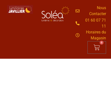
Nous
Contacter
01 60 07 71
11
Horaires du
Magasin
0