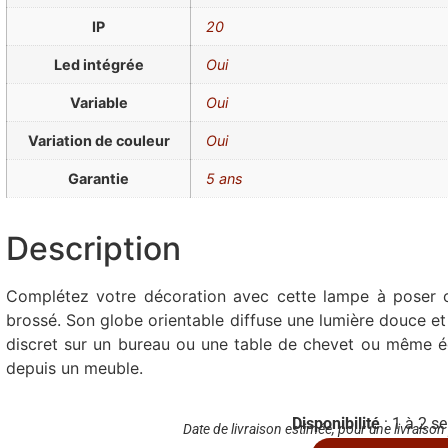
IP
20
Led intégrée
Oui
Variable
Oui
Variation de couleur
Oui
Garantie
5 ans
Description
Complétez votre décoration avec cette lampe à poser c
brossé. Son globe orientable diffuse une lumière douce et
discret sur un bureau ou une table de chevet ou même éc
depuis un meuble.
Disponibilité
: 1 à 2 s
Date de livraison estimée, pour une livraison